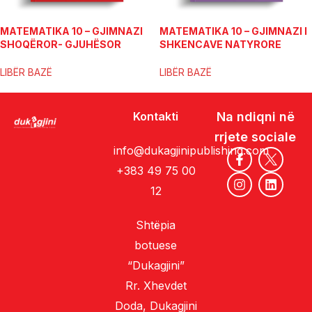
MATEMATIKA 10 – GJIMNAZI
MATEMATIKA 10 – GJIMNAZI I
SHOQËROR- GJUHËSOR
SHKENCAVE NATYRORE
(LIBËR BAZË)
(LIBËR BAZË)
LIBËR BAZË
LIBËR BAZË
Kontakti
Na ndiqni në
rrjete sociale
info@dukagjinipublishing.com
+383 49 75 00
12
Shtëpia
botuese
“Dukagjini”
Rr. Xhevdet
Doda, Dukagjini