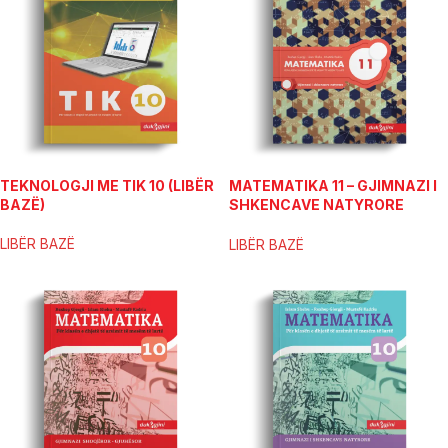
TEKNOLOGJI ME TIK 10 (LIBËR
MATEMATIKA 11 – GJIMNAZI I
BAZË)
SHKENCAVE NATYRORE
(LIBËR BAZË)
LIBËR BAZË
LIBËR BAZË