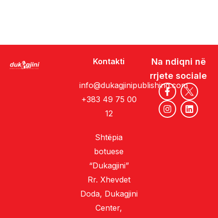
Kontakti
Na ndiqni në
rrjete sociale
info@dukagjinipublishing.com
+383 49 75 00
12
Shtëpia
botuese
“Dukagjini”
Rr. Xhevdet
Doda, Dukagjini
Center,