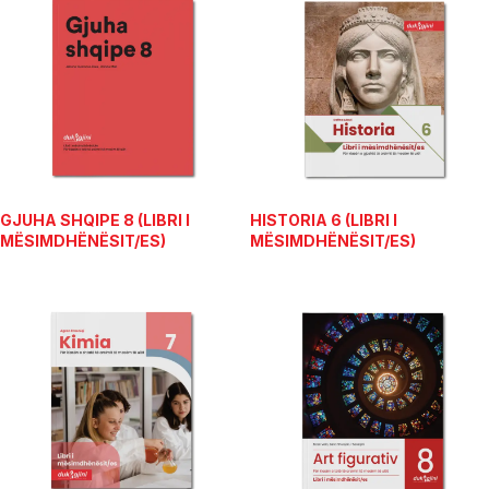
GJUHA SHQIPE 8 (LIBRI I
HISTORIA 6 (LIBRI I
MËSIMDHËNËSIT/ES)
MËSIMDHËNËSIT/ES)