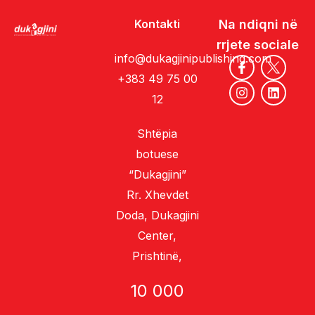
Kontakti
Na ndiqni në
rrjete sociale
info@dukagjinipublishing.com
+383 49 75 00
12
Shtëpia
botuese
“Dukagjini”
Rr. Xhevdet
Doda, Dukagjini
Center,
Prishtinë,
10 000