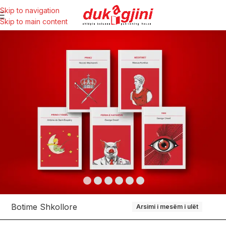
Skip to navigation
Skip to main content
Botime Shkollore
Arsimi i mesëm i ulët