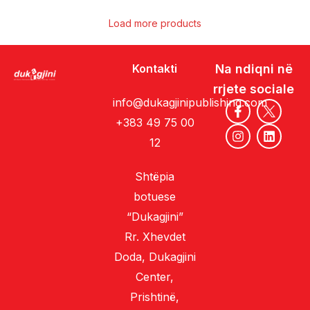
Load more products
Kontakti
Na ndiqni në
rrjete sociale
info@dukagjinipublishing.com
+383 49 75 00
12
Shtëpia
botuese
“Dukagjini”
Rr. Xhevdet
Doda, Dukagjini
Center,
Prishtinë,