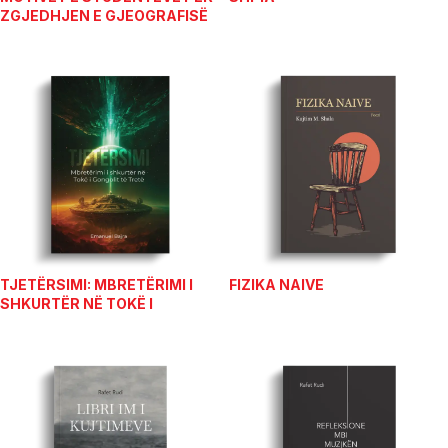
ZGJEDHJEN E GJEOGRAFISË
SI PROFESION
TJETËRSIMI: MBRETËRIMI I
FIZIKA NAIVE
SHKURTËR NË TOKË I
GONGOLIT TË TRETË