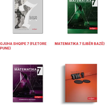
GJUHA SHQIPE 7 (FLETORE
MATEMATIKA 7 (LIBËR BAZË)
PUNE)