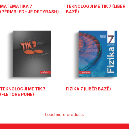
MATEMATIKA 7
TEKNOLOGJI ME TIK 7 (LIBËR
(PËRMBLEDHJE DETYRASH)
BAZË)
TEKNOLOGJI ME TIK 7
FIZIKA 7 (LIBËR BAZË)
(FLETORE PUNE)
Load more products