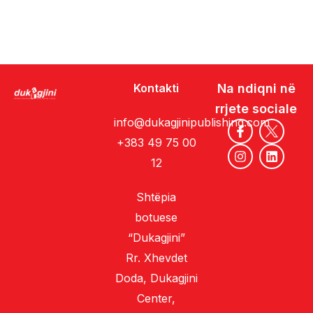
Kontakti
Na ndiqni në
rrjete sociale
info@dukagjinipublishing.com
+383 49 75 00
12
Shtëpia
botuese
“Dukagjini”
Rr. Xhevdet
Doda, Dukagjini
Center,