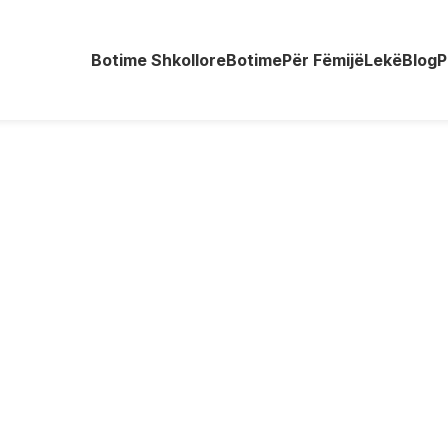
Botime Shkollore
Botime
Për Fëmijë
Lekë
Blog
P