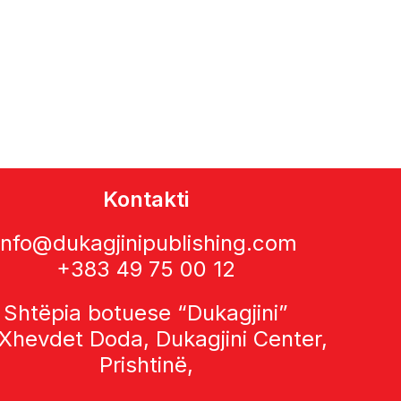
Kontakti
info@dukagjinipublishing.com
+383 49 75 00 12
Shtëpia botuese “Dukagjini”
 Xhevdet Doda, Dukagjini Center,
Prishtinë,