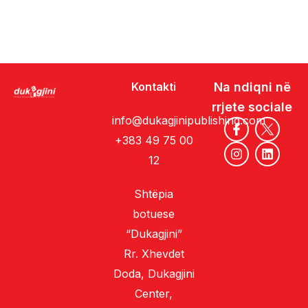
Kontakti
Na ndiqni në
rrjete sociale
info@dukagjinipublishing.com
+383 49 75 00
12
Shtëpia
botuese
“Dukagjini”
Rr. Xhevdet
Doda, Dukagjini
Center,