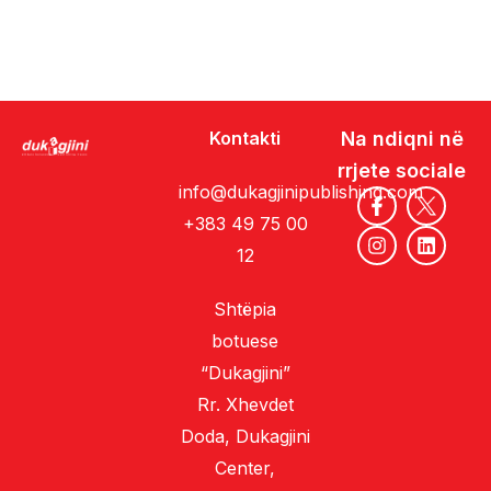
Kontakti
Na ndiqni në
rrjete sociale
info@dukagjinipublishing.com
+383 49 75 00
12
Shtëpia
botuese
“Dukagjini”
Rr. Xhevdet
Doda, Dukagjini
Center,