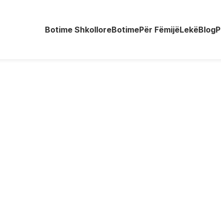
Botime Shkollore
Botime
Për Fëmijë
Lekë
Blog
P