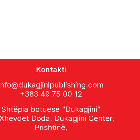
Kontakti
info@dukagjinipublishing.com
+383 49 75 00 12
Shtëpia botuese “Dukagjini”
 Xhevdet Doda, Dukagjini Center,
Prishtinë,