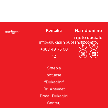
Kontakti
Na ndiqni në
rrjete sociale
info@dukagjinipublishing.com
+383 49 75 00
12
Shtëpia
botuese
“Dukagjini”
Rr. Xhevdet
Doda, Dukagjini
Center,