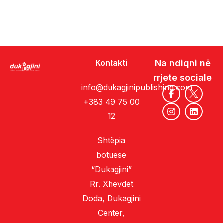
Kontakti
Na ndiqni në
rrjete sociale
info@dukagjinipublishing.com
+383 49 75 00
12
Shtëpia
botuese
“Dukagjini”
Rr. Xhevdet
Doda, Dukagjini
Center,