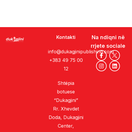
Kontakti
Na ndiqni në
rrjete sociale
info@dukagjinipublishing.com
+383 49 75 00
12
Shtëpia
botuese
“Dukagjini”
Rr. Xhevdet
Doda, Dukagjini
Center,