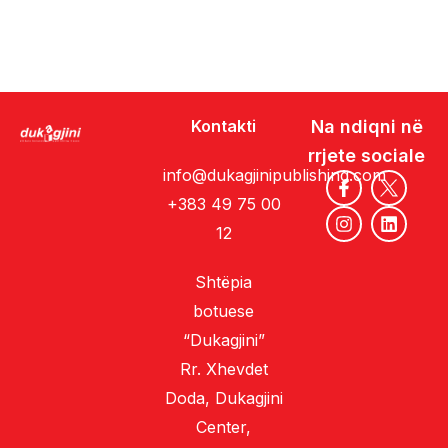
Kontakti
Na ndiqni në
rrjete sociale
info@dukagjinipublishing.com
+383 49 75 00
12
Shtëpia
botuese
“Dukagjini”
Rr. Xhevdet
Doda, Dukagjini
Center,