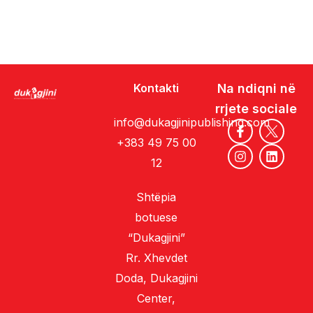
Kontakti
Na ndiqni në
rrjete sociale
info@dukagjinipublishing.com
+383 49 75 00
12
Shtëpia
botuese
“Dukagjini”
Rr. Xhevdet
Doda, Dukagjini
Center,