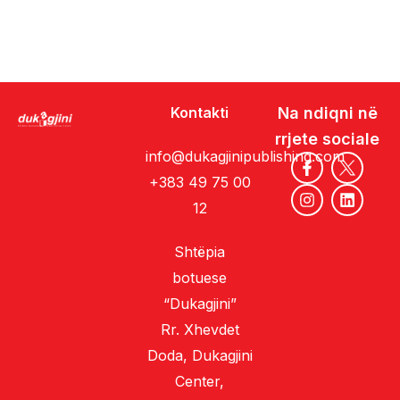
Kontakti
Na ndiqni në
rrjete sociale
info@dukagjinipublishing.com
+383 49 75 00
12
Shtëpia
botuese
“Dukagjini”
Rr. Xhevdet
Doda, Dukagjini
Center,