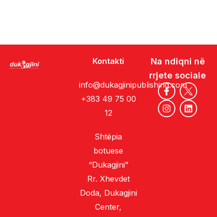
Kontakti
Na ndiqni në
rrjete sociale
info@dukagjinipublishing.com
+383 49 75 00
12
Shtëpia
botuese
“Dukagjini”
Rr. Xhevdet
Doda, Dukagjini
Center,