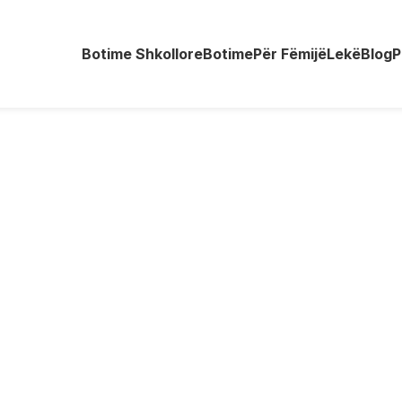
Botime Shkollore
Botime
Për Fëmijë
Lekë
Blog
P