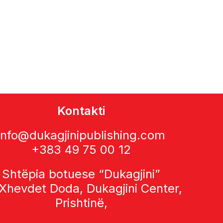
Kontakti
info@dukagjinipublishing.com
+383 49 75 00 12
Shtëpia botuese “Dukagjini”
 Xhevdet Doda, Dukagjini Center,
Prishtinë,