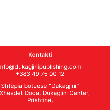
Kontakti
info@dukagjinipublishing.com
+383 49 75 00 12
Shtëpia botuese “Dukagjini”
 Xhevdet Doda, Dukagjini Center,
Prishtinë,