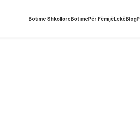
Botime Shkollore
Botime
Për Fëmijë
Lekë
Blog
P