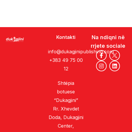
Kontakti
Na ndiqni në
rrjete sociale
info@dukagjinipublishing.com
+383 49 75 00
12
Shtëpia
botuese
“Dukagjini”
Rr. Xhevdet
Doda, Dukagjini
Center,