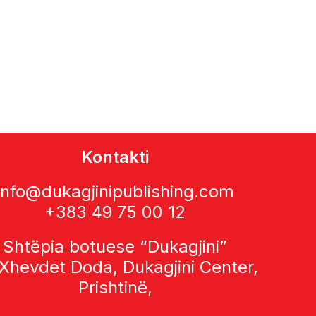
Kontakti
info@dukagjinipublishing.com
+383 49 75 00 12
Shtëpia botuese “Dukagjini”
 Xhevdet Doda, Dukagjini Center,
Prishtinë,