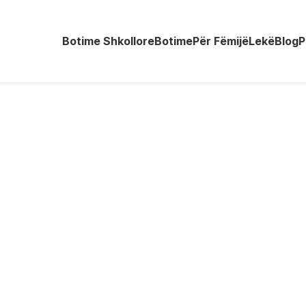
Botime Shkollore
Botime
Për Fëmijë
Lekë
Blog
P