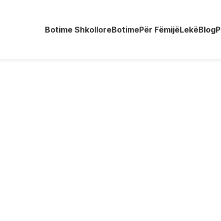
Botime Shkollore
Botime
Për Fëmijë
Lekë
Blog
P