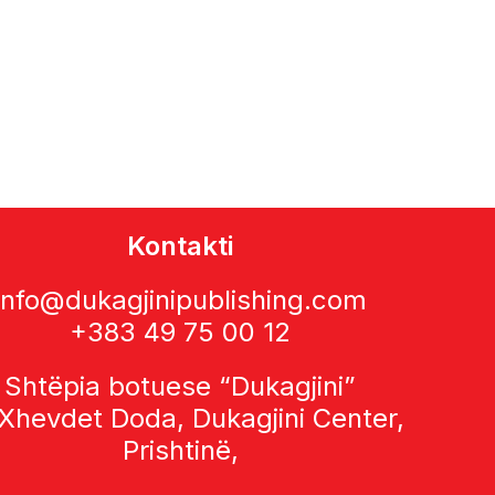
Kontakti
info@dukagjinipublishing.com
+383 49 75 00 12
Shtëpia botuese “Dukagjini”
 Xhevdet Doda, Dukagjini Center,
Prishtinë,