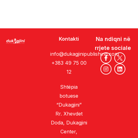
Kontakti
Na ndiqni në
rrjete sociale
info@dukagjinipublishing.com
+383 49 75 00
12
Shtëpia
botuese
“Dukagjini”
Rr. Xhevdet
Doda, Dukagjini
Center,