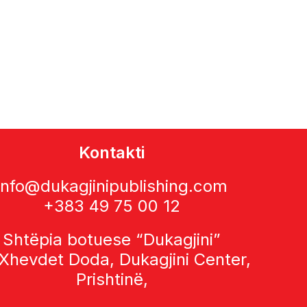
Kontakti
info@dukagjinipublishing.com
+383 49 75 00 12
Shtëpia botuese “Dukagjini”
 Xhevdet Doda, Dukagjini Center,
Prishtinë,