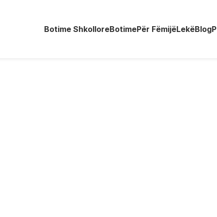
Botime Shkollore
Botime
Për Fëmijë
Lekë
Blog
P