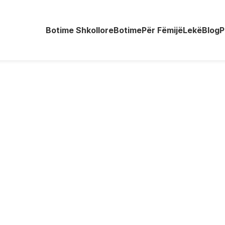
Botime Shkollore
Botime
Për Fëmijë
Lekë
Blog
P