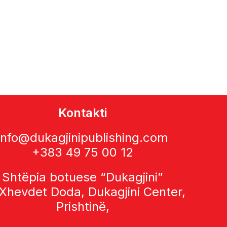
Kontakti
info@dukagjinipublishing.com
+383 49 75 00 12
Shtëpia botuese “Dukagjini”
 Xhevdet Doda, Dukagjini Center,
Prishtinë,