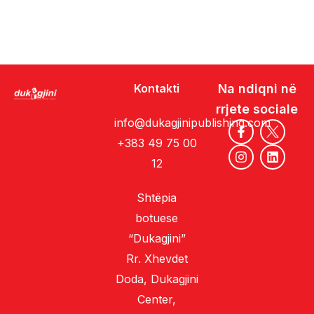
Kontakti
Na ndiqni në
rrjete sociale
info@dukagjinipublishing.com
+383 49 75 00
12
Shtëpia
botuese
“Dukagjini”
Rr. Xhevdet
Doda, Dukagjini
Center,