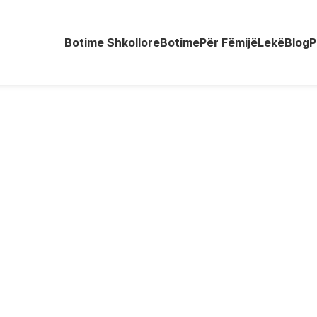
Botime Shkollore
Botime
Për Fëmijë
Lekë
Blog
P