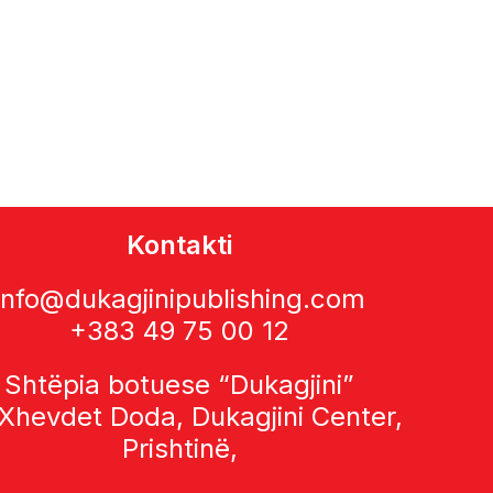
Kontakti
info@dukagjinipublishing.com
+383 49 75 00 12
Shtëpia botuese “Dukagjini”
 Xhevdet Doda, Dukagjini Center,
Prishtinë,