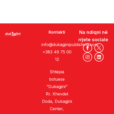
Kontakti
Na ndiqni në
rrjete sociale
info@dukagjinipublishing.com
+383 49 75 00
12
Shtëpia
botuese
“Dukagjini”
Rr. Xhevdet
Doda, Dukagjini
Center,