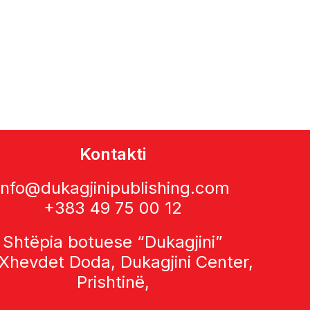
Kontakti
info@dukagjinipublishing.com
+383 49 75 00 12
Shtëpia botuese “Dukagjini”
 Xhevdet Doda, Dukagjini Center,
Prishtinë,