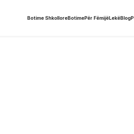
Botime Shkollore
Botime
Për Fëmijë
Lekë
Blog
P