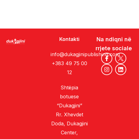
Kontakti
Na ndiqni në
rrjete sociale
info@dukagjinipublishing.com
+383 49 75 00
12
Shtëpia
botuese
“Dukagjini”
Rr. Xhevdet
Doda, Dukagjini
Center,