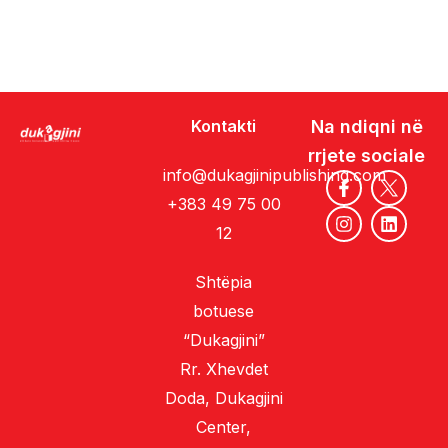
Kontakti
Na ndiqni në
rrjete sociale
info@dukagjinipublishing.com
+383 49 75 00
12
Shtëpia
botuese
“Dukagjini”
Rr. Xhevdet
Doda, Dukagjini
Center,