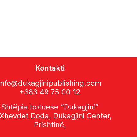
Kontakti
info@dukagjinipublishing.com
+383 49 75 00 12
Shtëpia botuese “Dukagjini”
 Xhevdet Doda, Dukagjini Center,
Prishtinë,