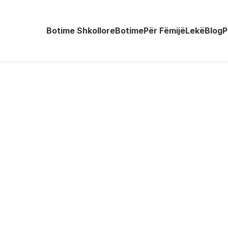
Botime Shkollore
Botime
Për Fëmijë
Lekë
Blog
P