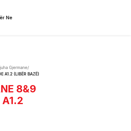
ër Ne
juha Gjermane
/
A1.2 (LIBËR BAZË)
NE 8&9
 A1.2