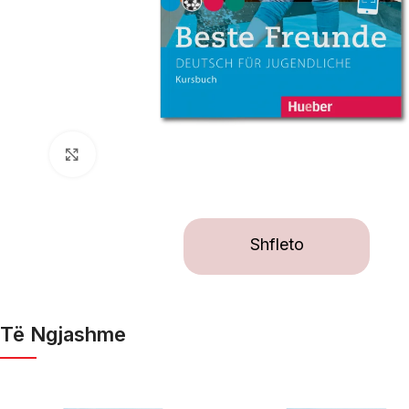
Click to enlarge
Shfleto
Të Ngjashme