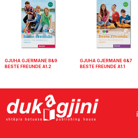
GJUHA GJERMANE 8&9
GJUHA GJERMANE 6&7
BESTE FREUNDE A1.2
BESTE FREUNDE A1.1
(FLETORE PUNE)
(FLETORE PUNE)