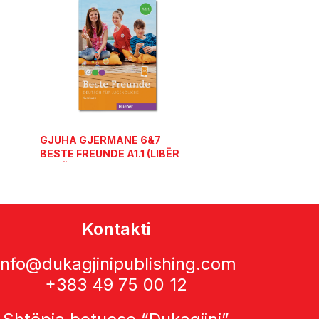
GJUHA GJERMANE 6&7
BESTE FREUNDE A1.1 (LIBËR
BAZË)
Kontakti
info@dukagjinipublishing.com
+383 49 75 00 12