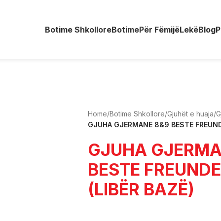
Botime Shkollore
Botime
Për Fëmijë
Lekë
Blog
P
Home
/
Botime Shkollore
/
Gjuhët e huaja
/
G
GJUHA GJERMANE 8&9 BESTE FREUNDE 
GJUHA GJERMA
BESTE FREUNDE
(LIBËR BAZË)