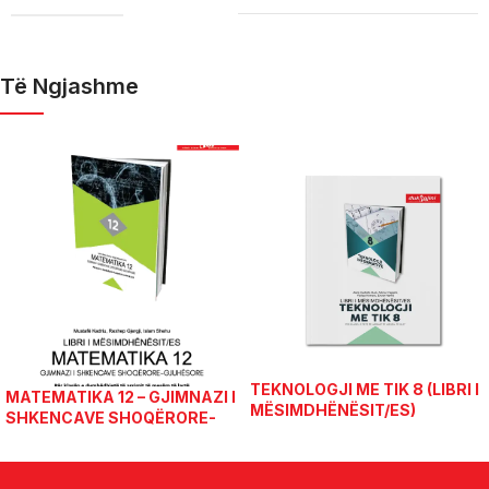
Të Ngjashme
TEKNOLOGJI ME TIK 8 (LIBRI I
MATEMATIKA 12 – GJIMNAZI I
MËSIMDHËNËSIT/ES)
SHKENCAVE SHOQËRORE-
GJUHËSORE