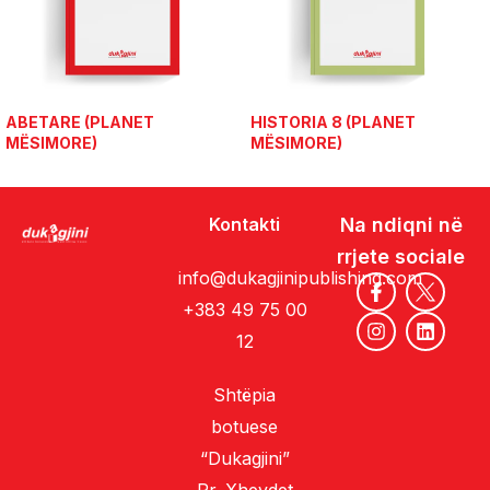
ABETARE (PLANET
HISTORIA 8 (PLANET
MËSIMORE)
MËSIMORE)
Kontakti
Na ndiqni në
rrjete sociale
info@dukagjinipublishing.com
+383 49 75 00
12
Shtëpia
botuese
“Dukagjini”