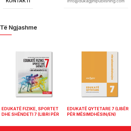
KONTAKTI
info@dukagjinipublishing.com
Të Ngjashme
EDUKATË FIZIKE, SPORTET
EDUKATË QYTETARE 7 (LIBËR
DHE SHËNDETI 7 (LIBRI PËR
PËR MËSIMDHËSIN/EN)
MËSIMDHËNËSIT/ES)