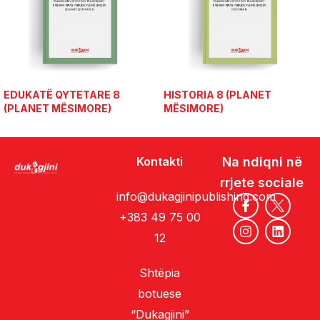
EDUKATË QYTETARE 8
HISTORIA 8 (PLANET
(PLANET MËSIMORE)
MËSIMORE)
Kontakti
Na ndiqni në
rrjete sociale
info@dukagjinipublishing.com
+383 49 75 00
12
Shtëpia
botuese
“Dukagjini”