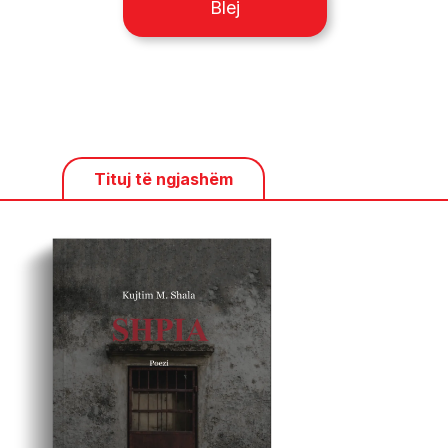
Blej
Tituj të ngjashëm