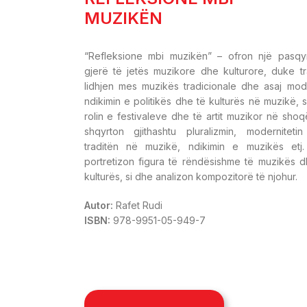
MUZIKËN
“Refleksione mbi muzikën” – ofron një pasqy
gjerë të jetës muzikore dhe kulturore, duke tra
lidhjen mes muzikës tradicionale dhe asaj mod
ndikimin e politikës dhe të kulturës në muzikë, 
rolin e festivaleve dhe të artit muzikor në shoqë
shqyrton gjithashtu pluralizmin, moderniteti
traditën në muzikë, ndikimin e muzikës etj. 
portretizon figura të rëndësishme të muzikës d
kulturës, si dhe analizon kompozitorë të njohur.
Autor:
Rafet Rudi
ISBN:
978-9951-05-949-7