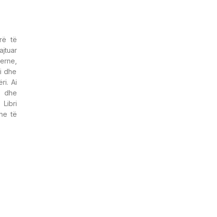
rë të
jtuar
erne,
si dhe
ri. Ai
n dhe
Libri
he të