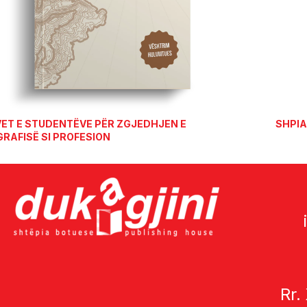
ESE T
Rr.