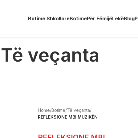
Botime Shkollore
Botime
Për Fëmijë
Lekë
Blog
P
Të veçanta
Home
/
Botime
/
Të veçanta
/
REFLEKSIONE MBI MUZIKËN
REFLEKSIONE MBI