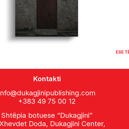
Ë ZGJEDHURA
DREJT
Kontakti
info@dukagjinipublishing.com
+383 49 75 00 12
Shtëpia botuese “Dukagjini”
 Xhevdet Doda, Dukagjini Center,