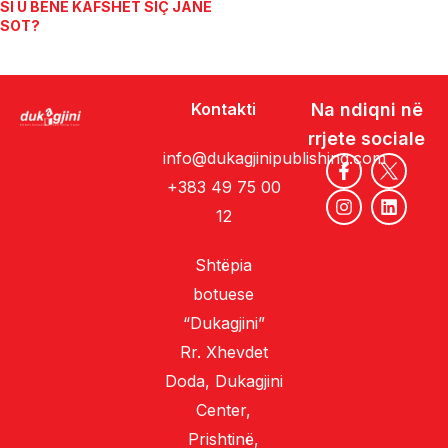
SI U BËNË KAFSHËT SIÇ JANË
SOT?
Kontakti
Na ndiqni në
rrjete sociale
info@dukagjinipublishing.com
+383 49 75 00
12
Shtëpia
botuese
“Dukagjini”
Rr. Xhevdet
Doda, Dukagjini
Center,
Prishtinë,