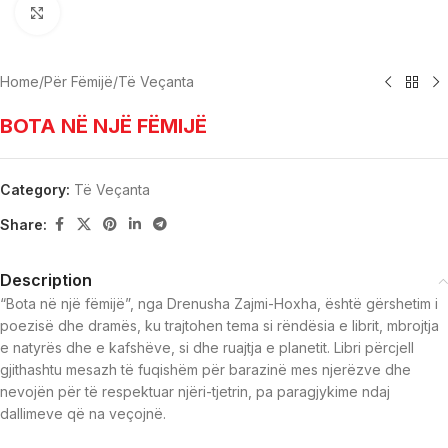
Click to enlarge
Home
/
Për Fëmijë
/
Të Veçanta
BOTA NË NJË FËMIJË
Category:
Të Veçanta
Share:
Description
“Bota në një fëmijë”, nga Drenusha Zajmi-Hoxha, është gërshetim i
poezisë dhe dramës, ku trajtohen tema si rëndësia e librit, mbrojtja
e natyrës dhe e kafshëve, si dhe ruajtja e planetit. Libri përcjell
gjithashtu mesazh të fuqishëm për barazinë mes njerëzve dhe
nevojën për të respektuar njëri-tjetrin, pa paragjykime ndaj
dallimeve që na veçojnë.