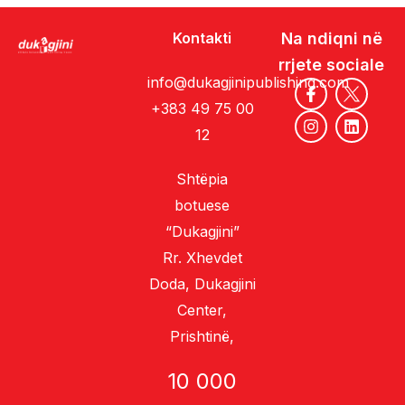
Kontakti
Na ndiqni në
rrjete sociale
info@dukagjinipublishing.com
+383 49 75 00
12
Shtëpia
botuese
“Dukagjini”
Rr. Xhevdet
Doda, Dukagjini
Center,
Prishtinë,
10 000