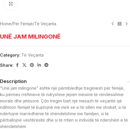
Click to enlarge
Home
/
Për Fëmijë
/
Të Veçanta
UNË JAM MILINGONË
Category:
Të Veçanta
Share:
Description
“Unë jam milingonë” është një përmbledhje tregimesh për fëmijë,
ku përmes rrëfimeve të ndryshme jepen mësime të rëndësishme
morale dhe jetësore. Çdo tregim bart një mesazh të veçantë që
ndihmon fëmijët të kuptojnë më mirë se si të sillen me shokët, si të
ndërtojnë marrëdhënie të shëndetshme me familjen, si të
përballojnë vështirësitë dhe si të rriten si individë të ndershëm e të
shëndetshëm.