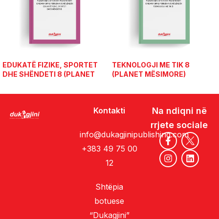
EDUKATË FIZIKE, SPORTET
TEKNOLOGJI ME TIK 8
DHE SHËNDETI 8 (PLANET
(PLANET MËSIMORE)
MËSIMORE)
Kontakti
Na ndiqni në
rrjete sociale
info@dukagjinipublishing.com
+383 49 75 00
12
Shtëpia
botuese
“Dukagjini”