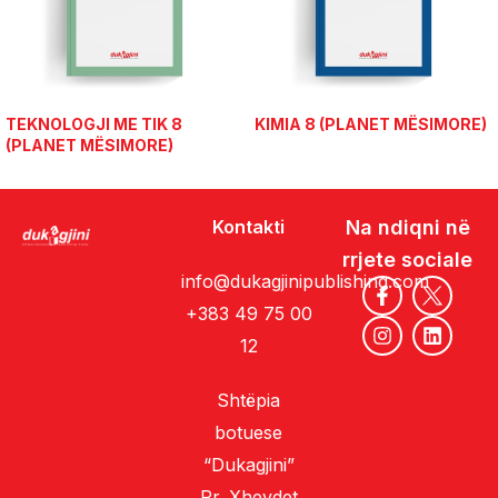
TEKNOLOGJI ME TIK 8
KIMIA 8 (PLANET MËSIMORE)
(PLANET MËSIMORE)
Kontakti
Na ndiqni në
rrjete sociale
info@dukagjinipublishing.com
+383 49 75 00
12
Shtëpia
botuese
“Dukagjini”
Rr. Xhevdet