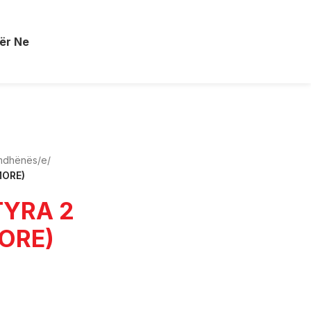
ër Ne
imdhënës/e
/
MORE)
TYRA 2
ORE)