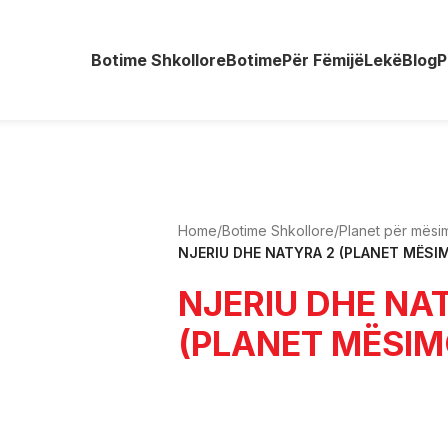
Botime Shkollore
Botime
Për Fëmijë
Lekë
Blog
P
Home
/
Botime Shkollore
/
Planet për mës
NJERIU DHE NATYRA 2 (PLANET MËSI
NJERIU DHE NA
(PLANET MËSIM