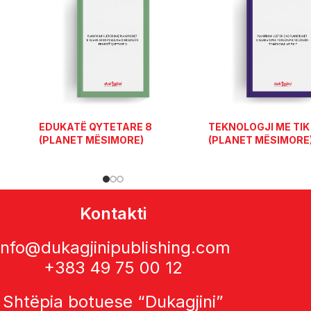
EDUKATË QYTETARE 8
TEKNOLOGJI ME TIK
(PLANET MËSIMORE)
(PLANET MËSIMORE
Kontakti
info@dukagjinipublishing.com
+383 49 75 00 12
Shtëpia botuese “Dukagjini”