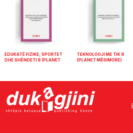
EDUKATË FIZIKE, SPORTET
TEKNOLOGJI ME TIK 8
DHE SHËNDETI 8 (PLANET
(PLANET MËSIMORE)
MËSIMORE)