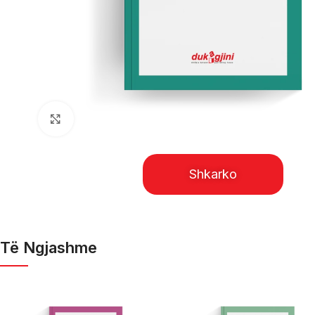
Click to enlarge
Shkarko
Të Ngjashme