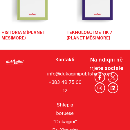
HISTORIA 8 (PLANET
TEKNOLOGJI ME TIK 7
MËSIMORE)
(PLANET MËSIMORE)
Kontakti
Na ndiqni në
rrjete sociale
info@dukagjinipublishing.com
+383 49 75 00
12
Shtëpia
botuese
“Dukagjini”