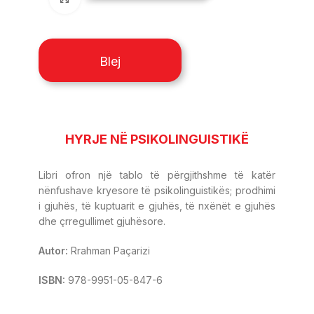
Blej
HYRJE NË PSIKOLINGUISTIKË
Libri ofron një tablo të përgjithshme të katër
nënfushave kryesore të psikolinguistikës; prodhimi
i gjuhës, të kuptuarit e gjuhës, të nxënët e gjuhës
dhe çrregullimet gjuhësore.
Autor:
Rrahman Paçarizi
ISBN:
978-9951-05-847-6