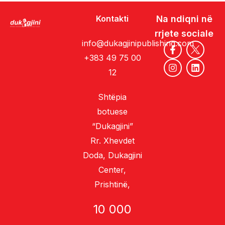
Kontakti
Na ndiqni në
rrjete sociale
info@dukagjinipublishing.com
+383 49 75 00
12
Shtëpia
botuese
“Dukagjini”
Rr. Xhevdet
Doda, Dukagjini
Center,
Prishtinë,
10 000