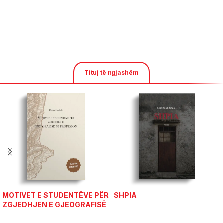
Tituj të ngjashëm
MOTIVET E STUDENTËVE PËR
SHPIA
ZGJEDHJEN E GJEOGRAFISË
SI PROFESION