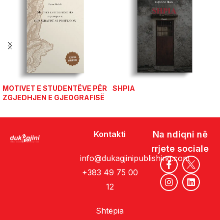
MOTIVET E STUDENTËVE PËR
SHPIA
ZGJEDHJEN E GJEOGRAFISË
SI PROFESION
Kontakti
Na ndiqni në
rrjete sociale
info@dukagjinipublishing.com
+383 49 75 00
12
Shtëpia