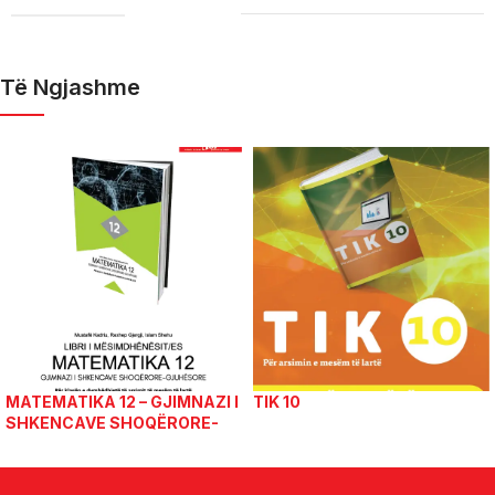
Të Ngjashme
MATEMATIKA 12 – GJIMNAZI I
TIK 10
SHKENCAVE SHOQËRORE-
GJUHËSORE