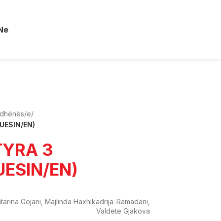
Ne
mdhënës/e
/
UESIN/EN)
TYRA 3
UESIN/EN)
tarina Gojani, Majlinda Haxhikadrija-Ramadani,
Valdete Gjakova