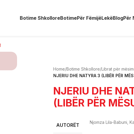
Botime Shkollore
Botime
Për Fëmijë
Lekë
Blog
Për 
Home
/
Botime Shkollore
/
Librat për mësi
NJERIU DHE NATYRA 3 (LIBËR PËR MËS
NJERIU DHE NA
(LIBËR PËR MËS
Njomza Lila-Babuni, Ka
AUTORËT