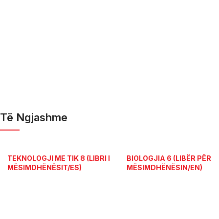
Të Ngjashme
TEKNOLOGJI ME TIK 8 (LIBRI I
BIOLOGJIA 6 (LIBËR PËR
MËSIMDHËNËSIT/ES)
MËSIMDHËNËSIN/EN)