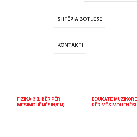
SHTËPIA BOTUESE
KONTAKTI
FIZIKA 6 (LIBËR PËR
EDUKATË MUZIKORE 6
MËSIMDHËNËSIN/EN)
PËR MËSIMDHËNËSI