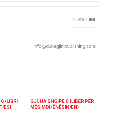
DUKAGJINI
info@dukagjinipublishing.com
 (LIBRI
GJUHA SHQIPE 6 (LIBËR PËR
T/ES)
MËSIMDHËNËSIN/EN)