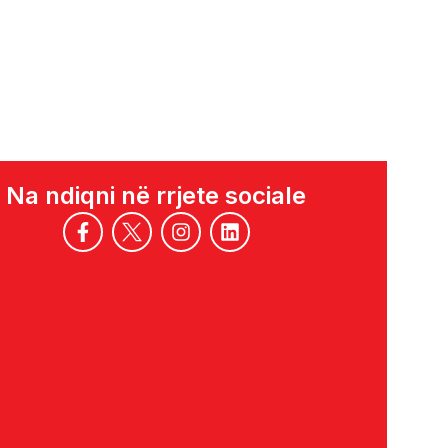
GJUHA SHQIPE 
MËSUESIN/EN)
Na ndiqni në rrjete sociale