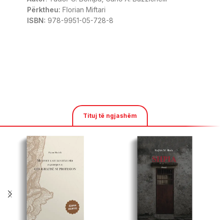
Përktheu:
Florian Miftari
ISBN:
978-9951-05-728-8
Tituj të ngjashëm