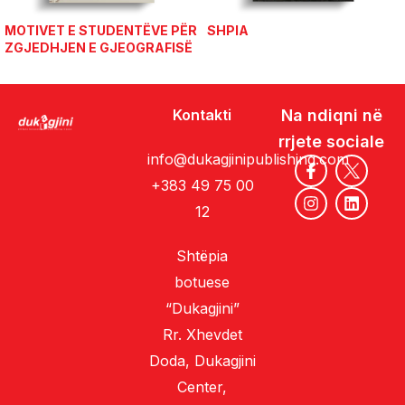
MOTIVET E STUDENTËVE PËR
SHPIA
ZGJEDHJEN E GJEOGRAFISË
SI PROFESION
Kontakti
Na ndiqni në
rrjete sociale
info@dukagjinipublishing.com
+383 49 75 00
12
Shtëpia
botuese
“Dukagjini”
Rr. Xhevdet
Doda, Dukagjini
Center,