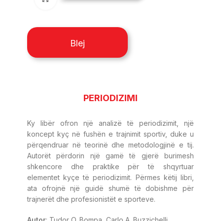
Blej
PERIODIZIMI
Ky libër ofron një analizë të periodizimit, një
koncept kyç në fushën e trajnimit sportiv, duke u
përqendruar në teorinë dhe metodologjinë e tij.
Autorët përdorin një gamë të gjerë burimesh
shkencore dhe praktike për të shqyrtuar
elementet kyçe të periodizimit. Përmes këtij libri,
ata ofrojnë një guidë shumë të dobishme për
trajnerët dhe profesionistët e sporteve.
Autor
: Tudor O. Bompa, Carlo A. Buzzichelli